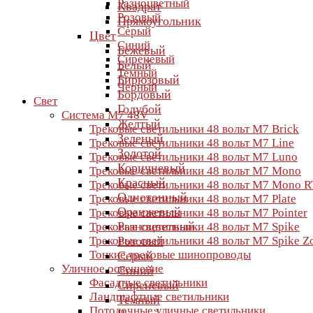
Разноцветный
Квадрат
Розовый
Прямоугольник
Серый
Цвет
Синий
Бежевый
Сиреневый
Белый
Темный
Бирюзовый
Черный
Бордовый
Свет
Голубой
Система M7 48V
Желтый
Трековые светильники 48 вольт M7 Brick
Зеленый
Трековые светильники 48 вольт M7 Line
Золотой
Трековые светильники 48 вольт M7 Luno
Коричневый
Трековые светильники 48 вольт M7 Mono
Красный
Трековые светильники 48 вольт M7 Mono R
Однотонный
Трековые светильники 48 вольт M7 Plate
Оранжевый
Трековые светильники 48 вольт M7 Pointer
Разноцветный
Трековые светильники 48 вольт M7 Spike
Трековые светильники 48 вольт M7 Spike 
Розовый
Тонкие трековые шинопроводы
Серый
Уличное освещение
Синий
Фасадные светильники
Сиреневый
Ландшафтные светильники
Темный
Потолочные уличные светильники