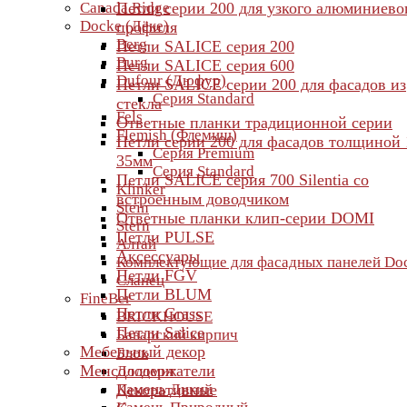
Canada Ridge
Петли серии 200 для узкого алюминиево
Docke (Дёке)
профиля
Berg
Петли SALICE серия 200
Burg
Петли SALICE серия 600
Dufour (Дюфур)
Петли SALICE серии 200 для фасадов из
Серия Standard
стекла
Fels
Ответные планки традиционной серии
Flemish (Флемиш)
Петли серии 200 для фасадов толщиной 
Серия Premium
35мм
Серия Standard
Петли SALICE серия 700 Silentia со
Klinker
встроенным доводчиком
Stein
Ответные планки клип-серии DOMI
Stern
Петли PULSE
Алтай
Аксессуары
Комплектующие для фасадных панелей Do
Петли FGV
Сланец
Петли BLUM
FineBer
Петли Grass
BRICKHOUSE
Петли Salice
Баварский кирпич
Мебельный декор
Блок
Менсолодержатели
Доломит
Камень Дикий
Декоративные