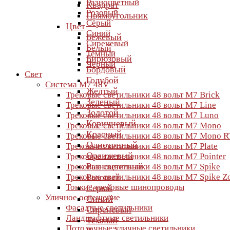
Разноцветный
Квадрат
Розовый
Прямоугольник
Серый
Цвет
Синий
Бежевый
Сиреневый
Белый
Темный
Бирюзовый
Черный
Бордовый
Свет
Голубой
Система M7 48V
Желтый
Трековые светильники 48 вольт M7 Brick
Зеленый
Трековые светильники 48 вольт M7 Line
Золотой
Трековые светильники 48 вольт M7 Luno
Коричневый
Трековые светильники 48 вольт M7 Mono
Красный
Трековые светильники 48 вольт M7 Mono R
Однотонный
Трековые светильники 48 вольт M7 Plate
Оранжевый
Трековые светильники 48 вольт M7 Pointer
Разноцветный
Трековые светильники 48 вольт M7 Spike
Трековые светильники 48 вольт M7 Spike 
Розовый
Тонкие трековые шинопроводы
Серый
Уличное освещение
Синий
Фасадные светильники
Сиреневый
Ландшафтные светильники
Темный
Потолочные уличные светильники