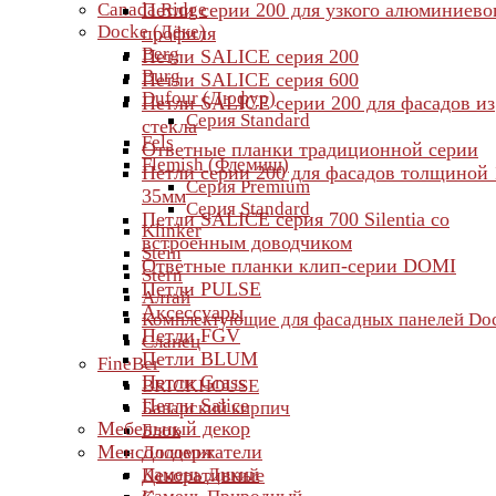
Canada Ridge
Петли серии 200 для узкого алюминиево
Docke (Дёке)
профиля
Berg
Петли SALICE серия 200
Burg
Петли SALICE серия 600
Dufour (Дюфур)
Петли SALICE серии 200 для фасадов из
Серия Standard
стекла
Fels
Ответные планки традиционной серии
Flemish (Флемиш)
Петли серии 200 для фасадов толщиной 
Серия Premium
35мм
Серия Standard
Петли SALICE серия 700 Silentia со
Klinker
встроенным доводчиком
Stein
Ответные планки клип-серии DOMI
Stern
Петли PULSE
Алтай
Аксессуары
Комплектующие для фасадных панелей Do
Петли FGV
Сланец
Петли BLUM
FineBer
Петли Grass
BRICKHOUSE
Петли Salice
Баварский кирпич
Мебельный декор
Блок
Менсолодержатели
Доломит
Камень Дикий
Декоративные