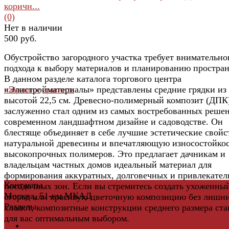
коричн...
(0)
Нет в наличии
500 руб.
Обустройство загородного участка требует внимательно
подхода к выбору материалов и планированию простран
В данном разделе каталога торгового центра
«Элистройматериалы» представлены средние грядки и
избранное
сравнить
высотой 22,5 см. Древесно-полимерный композит (ДПК
заслуженно стал одним из самых востребованных реше
современном ландшафтном дизайне и садоводстве. Он
блестяще объединяет в себе лучшие эстетические свойс
натуральной древесины и впечатляющую износостойко
высокопрочных полимеров. Это предлагает дачникам и
владельцам частных домов идеальный материал для
формирования аккуратных, долговечных и привлекате
Контакты
посадочных зон. Если вы стремитесь создать ухоженны
Москва, 51-км МКАД
огород или красивую цветочную композицию без лишн
Разделы
хлопот, композитные конструкции среднего размера ста
для вас оптимальным выбором.
Керамическая плитка