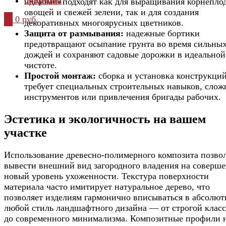
0
корзина
идеально подходят как для выращивания корнепло
овощей и свежей зелени, так и для создания
0
0 руб.
декоративных многоярусных цветников.
Защита от размывания:
надежные бортики
предотвращают осыпание грунта во время сильны
дождей и сохраняют садовые дорожки в идеальной
чистоте.
Простой монтаж:
сборка и установка конструкций
требует специальных строительных навыков, сло
инструментов или привлечения бригады рабочих.
Эстетика и экологичность на вашем
участке
Использование древесно-полимерного композита позво
вывести внешний вид загородного владения на соверш
новый уровень ухоженности. Текстура поверхности
материала часто имитирует натуральное дерево, что
позволяет изделиям гармонично вписываться в абсолют
любой стиль ландшафтного дизайна — от строгой клас
до современного минимализма. Композитные профили 