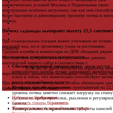
Плинтус
климатических условий Москвы и Подмосковья такие
Подложка из пробки
конструкции особенно актуальны, так как они способс
Пробковый пол
более быстрому и равномерному прогреву почвы в вес
Паркетная доска
период.
Инженерная паркетная доска
Виниловый ламинат
Почему садоводы выбирают высоту 22,5 сантиме
Винты для ручек
Массивная доска
При планировании посадок важно учитывать не только
внешний вид, но и эргономику ухода за растениями.
Соцсети
Средние клумбы и компостеры из ДПК обладают рядом
неоспоримых практических преимуществ:
Мы получаем и обрабатываем персональные данные
посетителей нашего сайта в соответствии с
официальн
Сбалансированный микроклимат:
земля внутри
политикой
. Если вы не даете согласия на обработку сво
композитного короба лучше удерживает живитель
персональных данных,вам необходимо покинуть наш са
влагу и тепло, что значительно способствует акти
росту теплолюбивых культур.
При использовании материалов с сайта обязательно ука
Комфорт при обслуживании:
приподнятый на 22,
прямой ссылки на источник.
уровень почвы заметно снижает нагрузку на спину
Избранное
0
избранное
суставы во время прополки, рыхления и регулярно
Сравнить товары
0
сравнить
полива.
Просмотренные товары
0
вы смотрели
Универсальность применения:
габариты панелей