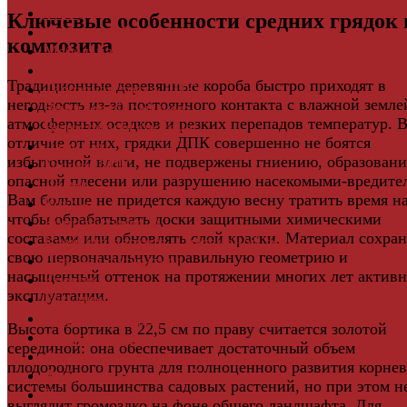
Свет
Ключевые особенности средних грядок 
Мебель и Интерьер
композита
Мебельная фурнитура
Фасадные панели
Традиционные деревянные короба быстро приходят в
Террасная доска ДПК
негодность из-за постоянного контакта с влажной земле
Виниловый сайдинг
атмосферных осадков и резких перепадов температур. 
Водосточная система
отличие от них, грядки ДПК совершенно не боятся
Ламинат
избыточной влаги, не подвержены гниению, образован
Грядки ДПК
опасной плесени или разрушению насекомыми-вредите
Двери
Вам больше не придется каждую весну тратить время на
Ковры
чтобы обрабатывать доски защитными химическими
Комплектующие
составами или обновлять слой краски. Материал сохран
Клей для паркета и массивной доски
свою первоначальную правильную геометрию и
Дверная фурнитура
насыщенный оттенок на протяжении многих лет актив
Кровля
эксплуатации.
Регулируемые опоры
Ступени из ДПК
Высота бортика в 22,5 см по праву считается золотой
Фасадная плитка
серединой: она обеспечивает достаточный объем
Фасадные термопанели
плодородного грунта для полноценного развития корне
Фиброцементный Сайдинг
системы большинства садовых растений, но при этом н
Подложка для ламината
выглядит громоздко на фоне общего ландшафта. Для