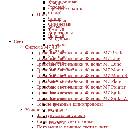
Разноцветный
Квадрат
Розовый
Прямоугольник
Серый
Цвет
Синий
Бежевый
Сиреневый
Белый
Темный
Бирюзовый
Черный
Бордовый
Свет
Голубой
Система M7 48V
Желтый
Трековые светильники 48 вольт M7 Brick
Зеленый
Трековые светильники 48 вольт M7 Line
Золотой
Трековые светильники 48 вольт M7 Luno
Коричневый
Трековые светильники 48 вольт M7 Mono
Красный
Трековые светильники 48 вольт M7 Mono R
Однотонный
Трековые светильники 48 вольт M7 Plate
Оранжевый
Трековые светильники 48 вольт M7 Pointer
Разноцветный
Трековые светильники 48 вольт M7 Spike
Трековые светильники 48 вольт M7 Spike 
Розовый
Тонкие трековые шинопроводы
Серый
Уличное освещение
Синий
Фасадные светильники
Сиреневый
Ландшафтные светильники
Темный
Потолочные уличные светильники