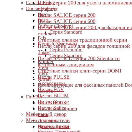
Canada Ridge
Петли серии 200 для узкого алюминиево
Docke (Дёке)
профиля
Berg
Петли SALICE серия 200
Burg
Петли SALICE серия 600
Dufour (Дюфур)
Петли SALICE серии 200 для фасадов из
Серия Standard
стекла
Fels
Ответные планки традиционной серии
Flemish (Флемиш)
Петли серии 200 для фасадов толщиной 
Серия Premium
35мм
Серия Standard
Петли SALICE серия 700 Silentia со
Klinker
встроенным доводчиком
Stein
Ответные планки клип-серии DOMI
Stern
Петли PULSE
Алтай
Аксессуары
Комплектующие для фасадных панелей Do
Петли FGV
Сланец
Петли BLUM
FineBer
Петли Grass
BRICKHOUSE
Петли Salice
Баварский кирпич
Мебельный декор
Блок
Менсолодержатели
Доломит
Камень Дикий
Декоративные