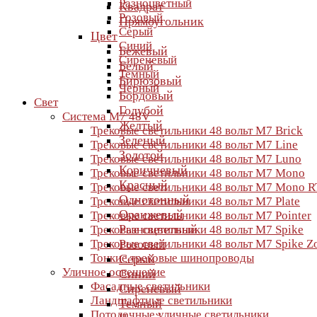
Разноцветный
Квадрат
Розовый
Прямоугольник
Серый
Цвет
Синий
Бежевый
Сиреневый
Белый
Темный
Бирюзовый
Черный
Бордовый
Свет
Голубой
Система M7 48V
Желтый
Трековые светильники 48 вольт M7 Brick
Зеленый
Трековые светильники 48 вольт M7 Line
Золотой
Трековые светильники 48 вольт M7 Luno
Коричневый
Трековые светильники 48 вольт M7 Mono
Красный
Трековые светильники 48 вольт M7 Mono R
Однотонный
Трековые светильники 48 вольт M7 Plate
Оранжевый
Трековые светильники 48 вольт M7 Pointer
Разноцветный
Трековые светильники 48 вольт M7 Spike
Трековые светильники 48 вольт M7 Spike 
Розовый
Тонкие трековые шинопроводы
Серый
Уличное освещение
Синий
Фасадные светильники
Сиреневый
Ландшафтные светильники
Темный
Потолочные уличные светильники