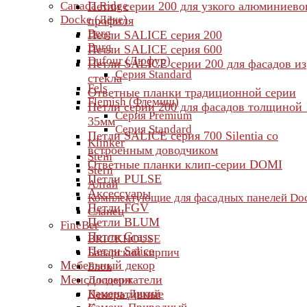
Canada Ridge
Петли серии 200 для узкого алюминиево
Docke (Дёке)
профиля
Berg
Петли SALICE серия 200
Burg
Петли SALICE серия 600
Dufour (Дюфур)
Петли SALICE серии 200 для фасадов из
Серия Standard
стекла
Fels
Ответные планки традиционной серии
Flemish (Флемиш)
Петли серии 200 для фасадов толщиной 
Серия Premium
35мм
Серия Standard
Петли SALICE серия 700 Silentia со
Klinker
встроенным доводчиком
Stein
Ответные планки клип-серии DOMI
Stern
Петли PULSE
Алтай
Аксессуары
Комплектующие для фасадных панелей Do
Петли FGV
Сланец
Петли BLUM
FineBer
Петли Grass
BRICKHOUSE
Петли Salice
Баварский кирпич
Мебельный декор
Блок
Менсолодержатели
Доломит
Камень Дикий
Декоративные