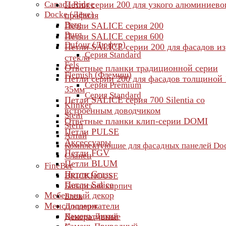
Canada Ridge
Петли серии 200 для узкого алюминиево
Docke (Дёке)
профиля
Berg
Петли SALICE серия 200
Burg
Петли SALICE серия 600
Dufour (Дюфур)
Петли SALICE серии 200 для фасадов из
Серия Standard
стекла
Fels
Ответные планки традиционной серии
Flemish (Флемиш)
Петли серии 200 для фасадов толщиной 
Серия Premium
35мм
Серия Standard
Петли SALICE серия 700 Silentia со
Klinker
встроенным доводчиком
Stein
Ответные планки клип-серии DOMI
Stern
Петли PULSE
Алтай
Аксессуары
Комплектующие для фасадных панелей Do
Петли FGV
Сланец
Петли BLUM
FineBer
Петли Grass
BRICKHOUSE
Петли Salice
Баварский кирпич
Мебельный декор
Блок
Менсолодержатели
Доломит
Камень Дикий
Декоративные