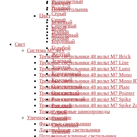
Разноцветный
Квадрат
Розовый
Прямоугольник
Серый
Цвет
Синий
Бежевый
Сиреневый
Белый
Темный
Бирюзовый
Черный
Бордовый
Свет
Голубой
Система M7 48V
Желтый
Трековые светильники 48 вольт M7 Brick
Зеленый
Трековые светильники 48 вольт M7 Line
Золотой
Трековые светильники 48 вольт M7 Luno
Коричневый
Трековые светильники 48 вольт M7 Mono
Красный
Трековые светильники 48 вольт M7 Mono R
Однотонный
Трековые светильники 48 вольт M7 Plate
Оранжевый
Трековые светильники 48 вольт M7 Pointer
Разноцветный
Трековые светильники 48 вольт M7 Spike
Трековые светильники 48 вольт M7 Spike 
Розовый
Тонкие трековые шинопроводы
Серый
Уличное освещение
Синий
Фасадные светильники
Сиреневый
Ландшафтные светильники
Темный
Потолочные уличные светильники