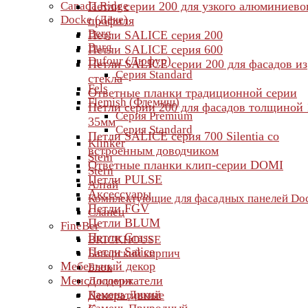
Canada Ridge
Петли серии 200 для узкого алюминиево
Docke (Дёке)
профиля
Berg
Петли SALICE серия 200
Burg
Петли SALICE серия 600
Dufour (Дюфур)
Петли SALICE серии 200 для фасадов из
Серия Standard
стекла
Fels
Ответные планки традиционной серии
Flemish (Флемиш)
Петли серии 200 для фасадов толщиной 
Серия Premium
35мм
Серия Standard
Петли SALICE серия 700 Silentia со
Klinker
встроенным доводчиком
Stein
Ответные планки клип-серии DOMI
Stern
Петли PULSE
Алтай
Аксессуары
Комплектующие для фасадных панелей Do
Петли FGV
Сланец
Петли BLUM
FineBer
Петли Grass
BRICKHOUSE
Петли Salice
Баварский кирпич
Мебельный декор
Блок
Менсолодержатели
Доломит
Камень Дикий
Декоративные