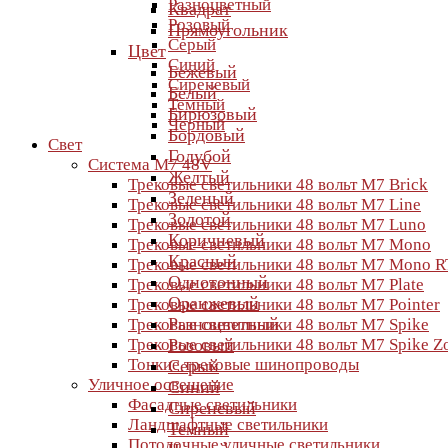
Разноцветный
Квадрат
Розовый
Прямоугольник
Серый
Цвет
Синий
Бежевый
Сиреневый
Белый
Темный
Бирюзовый
Черный
Бордовый
Свет
Голубой
Система M7 48V
Желтый
Трековые светильники 48 вольт M7 Brick
Зеленый
Трековые светильники 48 вольт M7 Line
Золотой
Трековые светильники 48 вольт M7 Luno
Коричневый
Трековые светильники 48 вольт M7 Mono
Красный
Трековые светильники 48 вольт M7 Mono R
Однотонный
Трековые светильники 48 вольт M7 Plate
Оранжевый
Трековые светильники 48 вольт M7 Pointer
Разноцветный
Трековые светильники 48 вольт M7 Spike
Трековые светильники 48 вольт M7 Spike 
Розовый
Тонкие трековые шинопроводы
Серый
Уличное освещение
Синий
Фасадные светильники
Сиреневый
Ландшафтные светильники
Темный
Потолочные уличные светильники