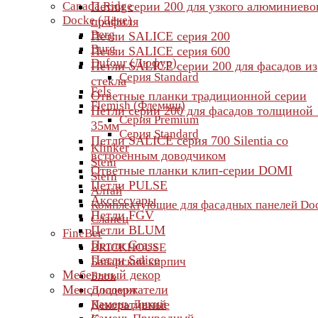
Canada Ridge
Петли серии 200 для узкого алюминиево
Docke (Дёке)
профиля
Berg
Петли SALICE серия 200
Burg
Петли SALICE серия 600
Dufour (Дюфур)
Петли SALICE серии 200 для фасадов из
Серия Standard
стекла
Fels
Ответные планки традиционной серии
Flemish (Флемиш)
Петли серии 200 для фасадов толщиной 
Серия Premium
35мм
Серия Standard
Петли SALICE серия 700 Silentia со
Klinker
встроенным доводчиком
Stein
Ответные планки клип-серии DOMI
Stern
Петли PULSE
Алтай
Аксессуары
Комплектующие для фасадных панелей Do
Петли FGV
Сланец
Петли BLUM
FineBer
Петли Grass
BRICKHOUSE
Петли Salice
Баварский кирпич
Мебельный декор
Блок
Менсолодержатели
Доломит
Камень Дикий
Декоративные