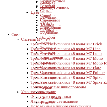
Разноцветный
Квадрат
Розовый
Прямоугольник
Серый
Цвет
Синий
Бежевый
Сиреневый
Белый
Темный
Бирюзовый
Черный
Бордовый
Свет
Голубой
Система M7 48V
Желтый
Трековые светильники 48 вольт M7 Brick
Зеленый
Трековые светильники 48 вольт M7 Line
Золотой
Трековые светильники 48 вольт M7 Luno
Коричневый
Трековые светильники 48 вольт M7 Mono
Красный
Трековые светильники 48 вольт M7 Mono R
Однотонный
Трековые светильники 48 вольт M7 Plate
Оранжевый
Трековые светильники 48 вольт M7 Pointer
Разноцветный
Трековые светильники 48 вольт M7 Spike
Трековые светильники 48 вольт M7 Spike 
Розовый
Тонкие трековые шинопроводы
Серый
Уличное освещение
Синий
Фасадные светильники
Сиреневый
Ландшафтные светильники
Темный
Потолочные уличные светильники