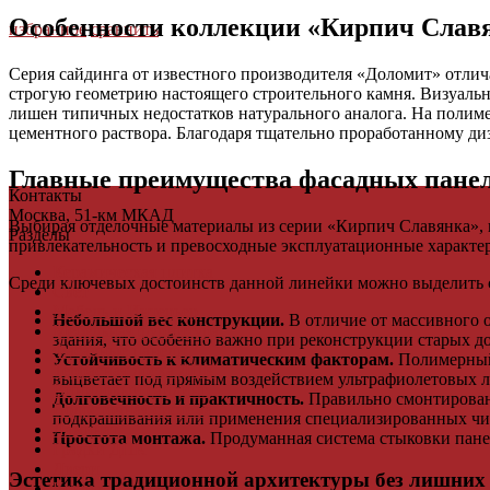
Особенности коллекции «Кирпич Слав
избранное
сравнить
Серия сайдинга от известного производителя «Доломит» отлич
строгую геометрию настоящего строительного камня. Визуальн
лишен типичных недостатков натурального аналога. На полиме
цементного раствора. Благодаря тщательно проработанному диз
Главные преимущества фасадных пане
Контакты
Москва, 51-км МКАД
Выбирая отделочные материалы из серии «Кирпич Славянка», в
Разделы
привлекательность и превосходные эксплуатационные характе
Керамическая плитка
Среди ключевых достоинств данной линейки можно выделить
Свет
Мебель и Интерьер
Небольшой вес конструкции.
В отличие от массивного о
Мебельная фурнитура
здания, что особенно важно при реконструкции старых д
Фасадные панели
Устойчивость к климатическим факторам.
Полимерный 
Террасная доска ДПК
выцветает под прямым воздействием ультрафиолетовых л
Виниловый сайдинг
Долговечность и практичность.
Правильно смонтированн
Водосточная система
подкрашивания или применения специализированных чи
Ламинат
Простота монтажа.
Продуманная система стыковки панел
Грядки ДПК
Двери
Эстетика традиционной архитектуры без лишних 
Ковры