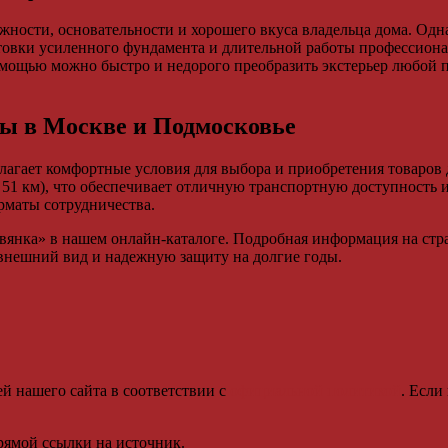
ежности, основательности и хорошего вкуса владельца дома. Од
отовки усиленного фундамента и длительной работы профессио
мощью можно быстро и недорого преобразить экстерьер любой по
лы в Москве и Подмосковье
агает комфортные условия для выбора и приобретения товаров
1 км), что обеспечивает отличную транспортную доступность и
рматы сотрудничества.
янка» в нашем онлайн-каталоге. Подробная информация на стра
внешний вид и надежную защиту на долгие годы.
й нашего сайта в соответствии с
официальной политикой
. Если
рямой ссылки на источник.