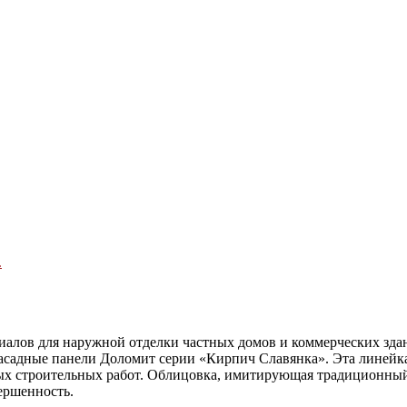
.
алов для наружной отделки частных домов и коммерческих здан
адные панели Доломит серии «Кирпич Славянка». Эта линейка с
ных строительных работ. Облицовка, имитирующая традиционны
ершенность.