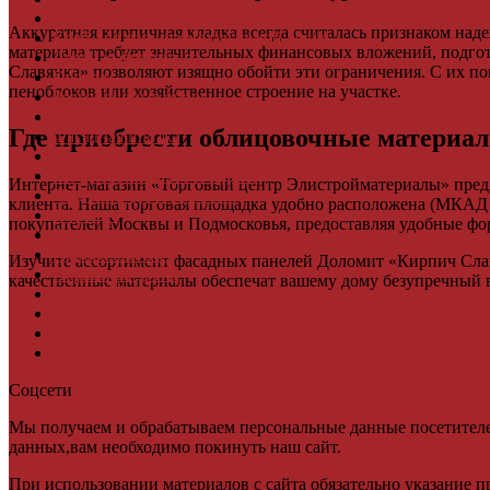
Комплектующие
Аккуратная кирпичная кладка всегда считалась признаком над
Клей для паркета и массивной доски
материала требует значительных финансовых вложений, подг
Дверная фурнитура
Славянка» позволяют изящно обойти эти ограничения. С их по
Кровля
пеноблоков или хозяйственное строение на участке.
Регулируемые опоры
Ступени из ДПК
Где приобрести облицовочные материа
Фасадная плитка
Фасадные термопанели
Фиброцементный Сайдинг
Интернет-магазин «Торговый центр Элистройматериалы» предл
Подложка для ламината
клиента. Наша торговая площадка удобно расположена (МКАД 5
Плинтус
покупателей Москвы и Подмосковья, предоставляя удобные фо
Подложка из пробки
Пробковый пол
Изучите ассортимент фасадных панелей Доломит «Кирпич Слав
Паркетная доска
качественные материалы обеспечат вашему дому безупречный 
Инженерная паркетная доска
Виниловый ламинат
Показать еще
Винты для ручек
Массивная доска
Соцсети
Мы получаем и обрабатываем персональные данные посетителе
данных,вам необходимо покинуть наш сайт.
При использовании материалов с сайта обязательно указание п