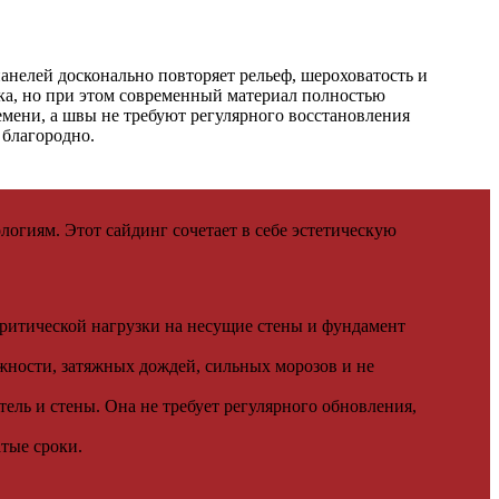
анелей досконально повторяет рельеф, шероховатость и
ка, но при этом современный материал полностью
емени, а швы не требуют регулярного восстановления
 благородно.
гиям. Этот сайдинг сочетает в себе эстетическую
критической нагрузки на несущие стены и фундамент
жности, затяжных дождей, сильных морозов и не
ль и стены. Она не требует регулярного обновления,
тые сроки.