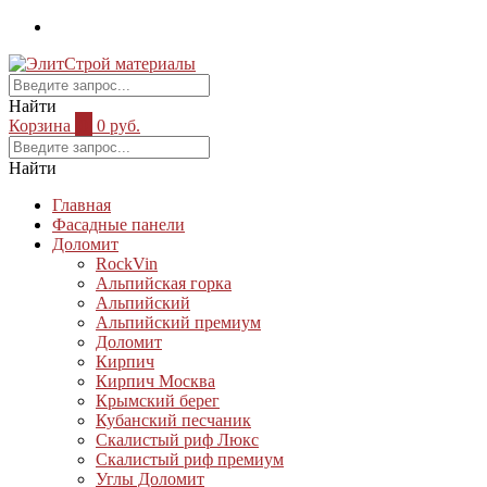
Найти
Корзина
0
0 руб.
Найти
Главная
Фасадные панели
Доломит
RockVin
Альпийская горка
Альпийский
Альпийский премиум
Доломит
Кирпич
Кирпич Москва
Крымский берег
Кубанский песчаник
Скалистый риф Люкс
Скалистый риф премиум
Углы Доломит