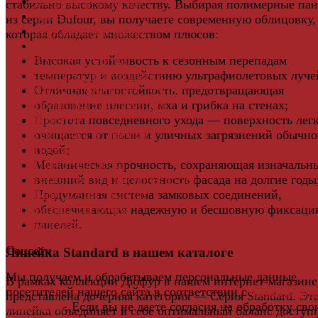
Дверная фурнитура
стабильно высокому качеству. Выбирая полимерные па
Кровля
из серии Dufour, вы получаете современную облицовку,
Регулируемые опоры
которая обладает множеством плюсов:
Ступени из ДПК
Высокая устойчивость к сезонным перепадам
Фасадная плитка
температур и воздействию ультрафиолетовых луче
Фасадные термопанели
Отличная влагостойкость, предотвращающая
Фиброцементный Сайдинг
образование плесени, мха и грибка на стенах;
Подложка для ламината
Простота повседневного ухода — поверхность лег
Плинтус
очищается от пыли и уличных загрязнений обычн
Подложка из пробки
водой;
Пробковый пол
Механическая прочность, сохраняющая изначальн
Паркетная доска
внешний вид и целостность фасада на долгие годы
Инженерная паркетная доска
Продуманная система замковых соединений,
Виниловый ламинат
обеспечивающая надежную и бесшовную фиксаци
Винты для ручек
панелей.
Массивная доска
Соцсети
Линейка Standard в нашем каталоге
Мы получаем и обрабатываем персональные данные
В рамках коллекции Дюфур в нашем интернет-магазине
посетителей нашего сайта в соответствии с
официальн
представлена дочерняя категория — Серия Standard. Эт
политикой
. Если вы не даете согласия на обработку сво
линейка объединяет в себе оптимальный баланс доступ