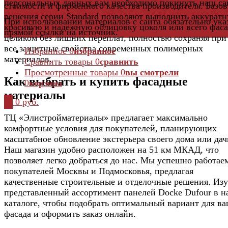
персональных данных,вам необходимо покинуть наш са
стоимости и фирменного качества производителя. Базо
решения серии Standard позволяют выполнить аккуратн
При использовании материалов с сайта обязательно ука
красивую и надежную облицовку цоколя или всего фаса
прямой ссылки на источник.
целиком без лишних переплат, полностью сохраняя при
все защитные свойства современных полимерных
Избранное
0
избранное
материалов.
Сравнить товары
0
сравнить
Просмотренные товары
0
вы смотрели
Как выбрать и купить фасадные
0
корзина
материалы
0
0 руб.
ТЦ «Элистройматериалы» предлагает максимально
комфортные условия для покупателей, планирующих
масштабное обновление экстерьера своего дома или дач
Наш магазин удобно расположен на 51 км МКАД, что
позволяет легко добраться до нас. Мы успешно работае
покупателей Москвы и Подмосковья, предлагая
качественные строительные и отделочные решения. Из
представленный ассортимент панелей Docke Dufour в 
каталоге, чтобы подобрать оптимальный вариант для в
фасада и оформить заказ онлайн.