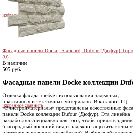
избранное
сравнить
Фасадные панели Docke, Standard, Dufour (Дюфур) Тир
(0)
В наличии
505 руб.
Фасадные панели Docke коллекции Duf
Отделка фасада требует использования надежных,
практичных и эстетичных материалов. В каталоге ТЦ
избранное
сравнить
«Элистройматериалы» представлены качественные фас
панели Docke коллекции Dufour (Дюфур). Эта линейка
разработана специально для того, чтобы придать здани
благородный внешний вид и надежно защитить стены о
негативных внешних воздействий. Выбирая облицовоч