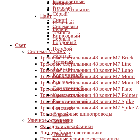
Разноцветный
Квадрат
Розовый
Прямоугольник
Серый
Цвет
Синий
Бежевый
Сиреневый
Белый
Темный
Бирюзовый
Черный
Бордовый
Свет
Голубой
Система M7 48V
Желтый
Трековые светильники 48 вольт M7 Brick
Зеленый
Трековые светильники 48 вольт M7 Line
Золотой
Трековые светильники 48 вольт M7 Luno
Коричневый
Трековые светильники 48 вольт M7 Mono
Красный
Трековые светильники 48 вольт M7 Mono R
Однотонный
Трековые светильники 48 вольт M7 Plate
Оранжевый
Трековые светильники 48 вольт M7 Pointer
Разноцветный
Трековые светильники 48 вольт M7 Spike
Трековые светильники 48 вольт M7 Spike 
Розовый
Тонкие трековые шинопроводы
Серый
Уличное освещение
Синий
Фасадные светильники
Сиреневый
Ландшафтные светильники
Темный
Потолочные уличные светильники