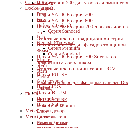
Canada Ridge
Петли серии 200 для узкого алюминиево
Docke (Дёке)
профиля
Berg
Петли SALICE серия 200
Burg
Петли SALICE серия 600
Dufour (Дюфур)
Петли SALICE серии 200 для фасадов из
Серия Standard
стекла
Fels
Ответные планки традиционной серии
Flemish (Флемиш)
Петли серии 200 для фасадов толщиной 
Серия Premium
35мм
Серия Standard
Петли SALICE серия 700 Silentia со
Klinker
встроенным доводчиком
Stein
Ответные планки клип-серии DOMI
Stern
Петли PULSE
Алтай
Аксессуары
Комплектующие для фасадных панелей Do
Петли FGV
Сланец
Петли BLUM
FineBer
Петли Grass
BRICKHOUSE
Петли Salice
Баварский кирпич
Мебельный декор
Блок
Менсолодержатели
Доломит
Камень Дикий
Декоративные