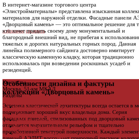
В интернет-магазине торгового центра
«Элистройматериалы» представлена изысканная коллек
материалов для наружной отделки. Фасадные панели 
«Дворцовый камень» — это оптимальное решение для т
кто хочет придать своему дому монументальный и
избранное
сравнить
благородный внешний вид, не прибегая к использован
тяжелых и дорогих натуральных горных пород. Данная
линейка полимерного сайдинга достоверно имитирует
классическую каменную кладку, которая традиционно
использовалась при возведении роскошных усадеб и
резиденций.
Контакты
Особенности дизайна и фактуры
Москва, 51-км МКАД
коллекции «Дворцовый камень»
Разделы
Эстетика классической архитектуры всегда остается в м
Керамическая плитка
подчеркивает хороший вкус владельца дома. Серия
Свет
фасадных панелей, стилизованных под дворцовый каме
Мебель и Интерьер
отличается выразительным рельефом и тщательно
Мебельная фурнитура
проработанной текстурой поверхности. Каждый элемен
Фасадные панели
панелей АЭЛИТ воссоздает природный рисунок колото